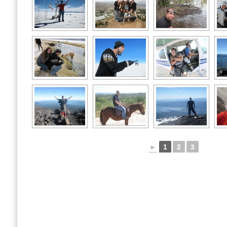
►
1
2
3